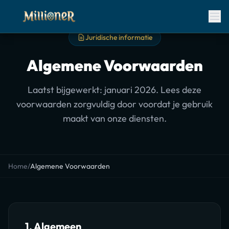
Juridische informatie
Algemene Voorwaarden
Laatst bijgewerkt: januari 2026. Lees deze
voorwaarden zorgvuldig door voordat je gebruik
maakt van onze diensten.
Home
/
Algemene Voorwaarden
1. Algemeen