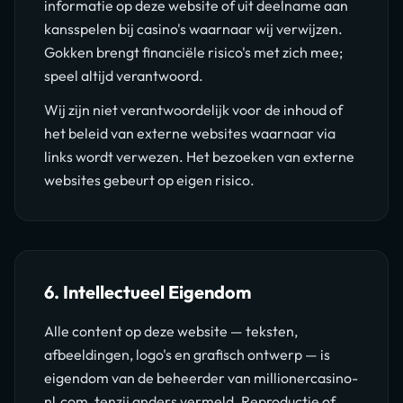
informatie op deze website of uit deelname aan
kansspelen bij casino's waarnaar wij verwijzen.
Gokken brengt financiële risico's met zich mee;
speel altijd verantwoord.
Wij zijn niet verantwoordelijk voor de inhoud of
het beleid van externe websites waarnaar via
links wordt verwezen. Het bezoeken van externe
websites gebeurt op eigen risico.
6. Intellectueel Eigendom
Alle content op deze website — teksten,
afbeeldingen, logo's en grafisch ontwerp — is
eigendom van de beheerder van millionercasino-
nl.com, tenzij anders vermeld. Reproductie of