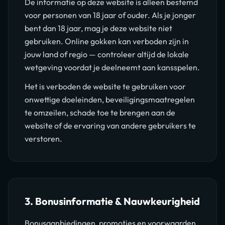
De informatie op deze website is alleen bestemd
voor personen van 18 jaar of ouder. Als je jonger
bent dan 18 jaar, mag je deze website niet
gebruiken. Online gokken kan verboden zijn in
jouw land of regio — controleer altijd de lokale
wetgeving voordat je deelneemt aan kansspelen.
Het is verboden de website te gebruiken voor
onwettige doeleinden, beveiligingsmaatregelen
te omzeilen, schade toe te brengen aan de
website of de ervaring van andere gebruikers te
verstoren.
3. Bonusinformatie & Nauwkeurigheid
Bonusaanbiedingen, promoties en voorwaarden